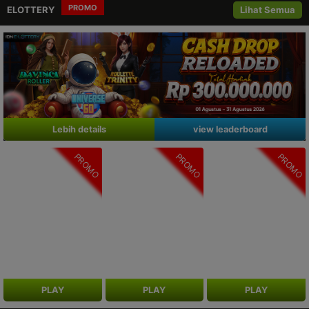
PROMO
ELOTTERY
Lihat Semua
Lebih details
view leaderboard
PROMO
PROMO
PROMO
PLAY
PLAY
PLAY