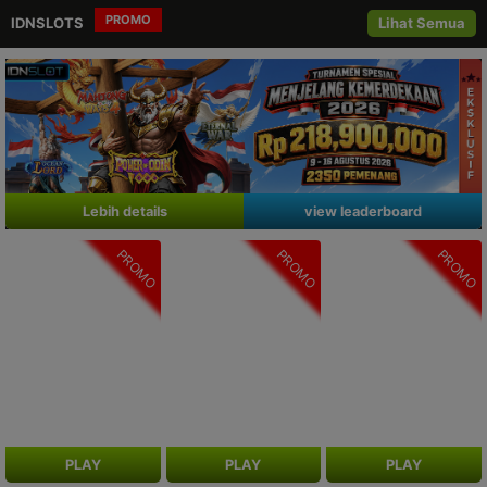
PROMO
IDNSLOTS
Lihat Semua
Lebih details
view leaderboard
PROMO
PROMO
PROMO
PLAY
PLAY
PLAY