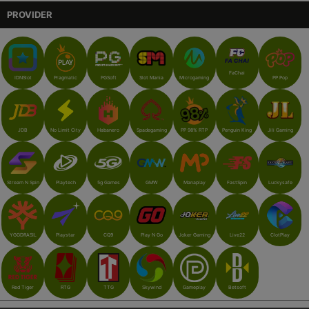
PROVIDER
FaChai
IDNSlot
Pragmatic
PGSoft
Slot Mania
Microgaming
PP Pop
JDB
Habanero
Spadegaming
PP 98% RTP
Penguin King
Jili Gaming
No Limit City
Stream N Spin
Playtech
5g Games
GMW
Manaplay
FastSpin
Luckysafe
YGGDRASIL
Playstar
CQ9
Play N Go
Joker Gaming
Live22
ClotPlay
Red Tiger
RTG
TTG
Skywind
Gameplay
Betsoft