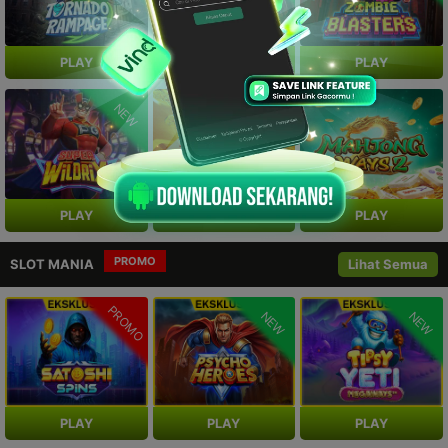
PLAY
PLAY
PLAY
NEW
PLAY
PLAY
PLAY
PROMO
SLOT MANIA
Lihat Semua
PROMO
NEW
NEW
PLAY
PLAY
PLAY