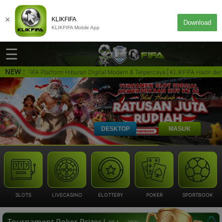
×
KLIKFIFA
Download
KLIKFIFA Mobile App
☰
NEW :
FA Platform Hiburan Digital Modern & Terpercaya | KLIKFIFA Hadir dengan si
DAFTAR
MASUK
Beranda
DESKTOP
MASUK
Deposit
Games
ROMO
Sportbook
SLOTS
LIVECASINO
ELOTTERY
POKER
SPORTBOOK
ROMO
E-Sport
Tournament Poker Prizes|