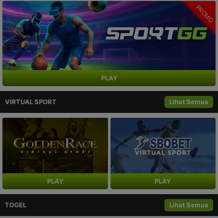
©
PROMO
KLIKFIFA
Situs
Website
Bandar
Agen
Taruhan
Judi
Bola
PLAY
Online.
Hak
Cipta
VIRTUAL SPORT
Lihat Semua
Dilindungi.
PLAY
PLAY
TOGEL
Lihat Semua